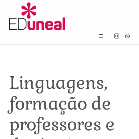
Skip
to
content
Toggle
Navigation
Início
Quem somos
Linguagens,
Notícias
formação de
Livros
professores e
Contato