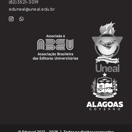
(82) 3521-3019
eduneal@uneal.edu.br
© Eduneal 2017 – 2025 | Todos os direitos reservados