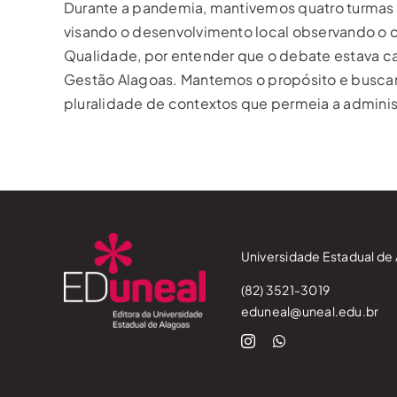
Durante a pandemia, mantivemos quatro turmas
visando o desenvolvimento local observando o c
Qualidade, por entender que o debate estava ca
Gestão Alagoas. Mantemos o propósito e busca
pluralidade de contextos que permeia a adminis
Universidade Estadual de 
(82) 3521-3019
eduneal@uneal.edu.br