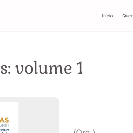
Início
Que
s: volume 1
(Org.)