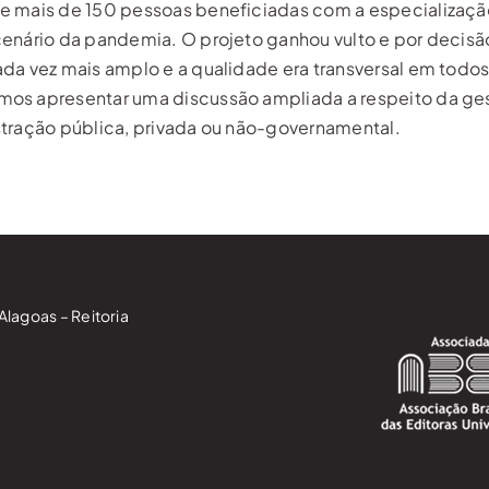
 e mais de 150 pessoas beneficiadas com a especializaç
enário da pandemia. O projeto ganhou vulto e por decisã
da vez mais amplo e a qualidade era transversal em todos
mos apresentar uma discussão ampliada a respeito da ge
tração pública, privada ou não-governamental.
Alagoas – Reitoria