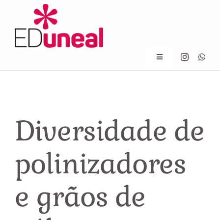
Skip
to
content
Toggle
Navigation
Início
Quem somos
Diversidade de
Notícias
polinizadores
Livros
e grãos de
Contato