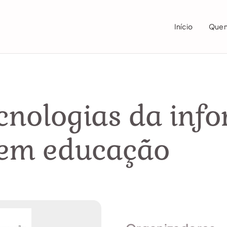
Início
Que
cnologias da inf
em educação