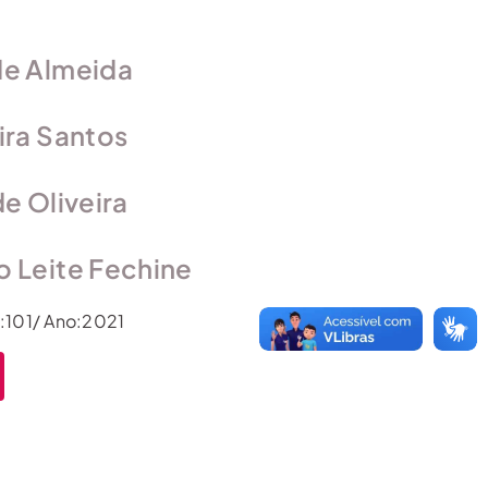
de Almeida
ira Santos
de Oliveira
o Leite Fechine
s:101/ Ano:2021