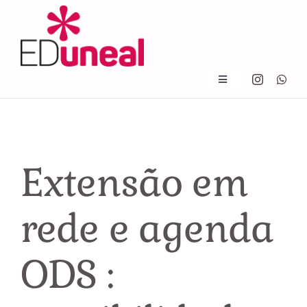
Skip
to
content
Toggle
Navigation
Início
Quem somos
Extensão em
Notícias
rede e agenda
Livros
ODS :
Contato