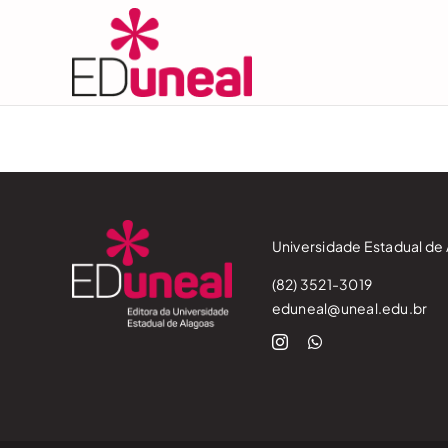
Skip
to
content
Universidade Estadual de 
(82) 3521-3019
eduneal@uneal.edu.br