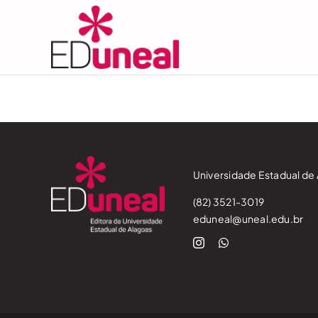
Skip
to
content
Universidade Estadual de 
(82) 3521-3019
eduneal@uneal.edu.br